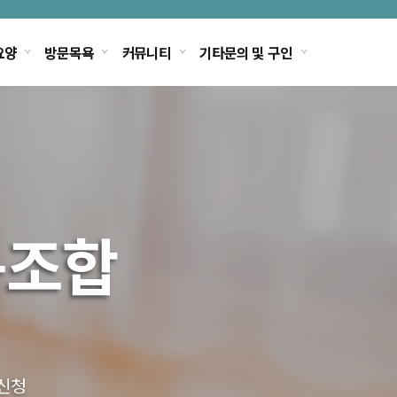
요양
방문목욕
커뮤니티
기타문의 및 구인
동조합
십니다.
급신청