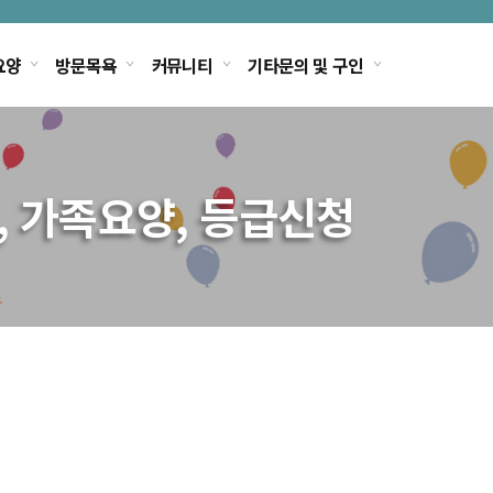
요양
방문목욕
커뮤니티
기타문의 및 구인
, 가족요양, 등급신청