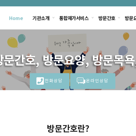
Home
기관소개
통합재가서비스
방문간호
방문
문간호, 방문요양, 방문목욕
전화상담
온라인상담
방문간호란?