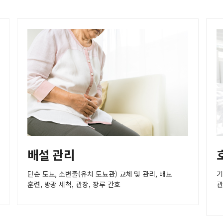
배설 관리
단순 도뇨, 소변줄(유치 도뇨관) 교체 및 관리, 배뇨
기
훈련, 방광 세척, 관장, 장루 간호
관