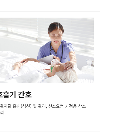
호흡기 간호
관지관 흡인(석션) 및 관리, 산소요법 가정용 산소
리