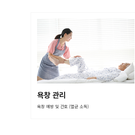
욕창 관리
욕창 예방 및 간호 (멸균 소독)