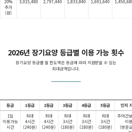
20%
3,015,480
2,797,440
1,833,840
1,691,640
1,450,68
추가
(원)
2026년 장기요양 등급별 이용 가능 횟수
장기요양 등급별 월 한도액은 등급에 따라 지원받을 수 있는
최대금액입니다.
등급
1등급
2등급
3등급
4등급
5등급
인지 
1일
최대
최대
최대
최대
최대
주야간
이용가능
4시간
4시간
3시간
3시간
3시간
이
시간
(240분)
(240분)
(180분)
(180분)
(180분)
(방문