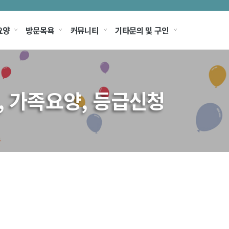
요양
방문목욕
커뮤니티
기타문의 및 구인
, 가족요양, 등급신청