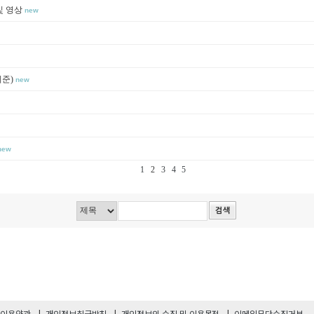
및 영상
new
기준)
new
new
1
2
3
4
5
이용약관
개인정보취급방침
개인정보의 수집 및 이용목적
이메일무단수집거부