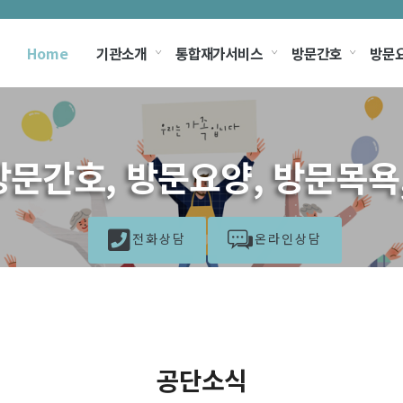
Home
기관소개
통합재가서비스
방문간호
방문
문간호, 방문요양, 방문목욕
전화상담
온라인상담
공단소식