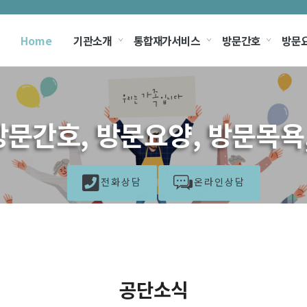
Home
기관소개
통합재가서비스
방문간호
방문
문간호, 방문요양, 방문목욕
전화상담
온라인상담
공단소식