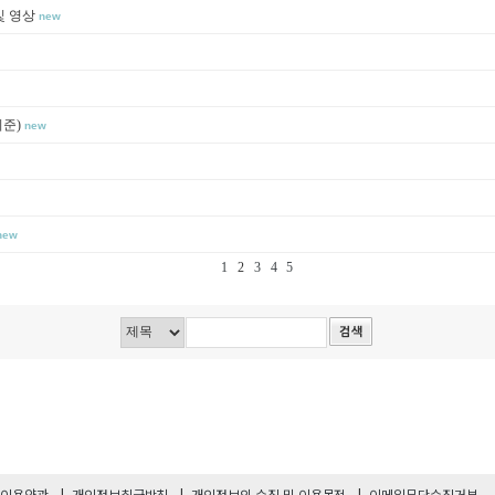
및 영상
new
기준)
new
new
1
2
3
4
5
이용약관
개인정보취급방침
개인정보의 수집 및 이용목적
이메일무단수집거부