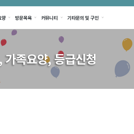
요양
방문목욕
커뮤니티
기타문의 및 구인
, 가족요양, 등급신청